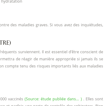
, hydratation
ontre des maladies graves. Si vous avez des inquiétudes,
TRE)
réquents surviennent. Il est essentiel d’être conscient de
ermettra de réagir de manière appropriée si jamais ils se
tion compte tenu des risques importants liés aux maladies
3 000 vaccinés
(Source: étude publiée dans… )
. Elles sont
ce et parfois une perte de contrôle des sphincters. Bien