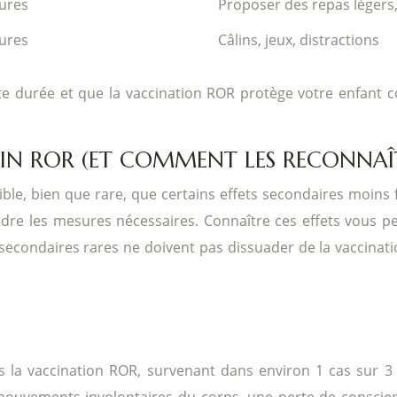
ures
Proposer des repas légers
ures
Câlins, jeux, distractions
e durée et que la vaccination ROR protège votre enfant c
CIN ROR (ET COMMENT LES RECONNAÎ
ible, bien que rare, que certains effets secondaires moins f
ndre les mesures nécessaires. Connaître ces effets vous p
s secondaires rares ne doivent pas dissuader de la vaccina
ès la vaccination ROR, survenant dans environ 1 cas sur 
mouvements involontaires du corps, une perte de conscien