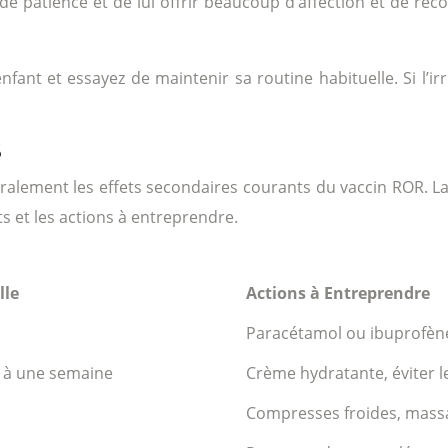
uve de patience et de lui offrir beaucoup d’affection et de réc
t et essayez de maintenir sa routine habituelle. Si l’irri
S
alement les effets secondaires courants du vaccin ROR. La 
s et les actions à entreprendre.
lle
Actions à Entreprendre
Paracétamol ou ibuprofène,
 à une semaine
Crème hydratante, éviter le
Compresses froides, mass