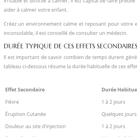
irritable et difficile à calmer. Il est capital de faire pre
aider à calmer votre enfant.
Créez un environnement calme et reposant pour votre enfan
inconsolable, il est conseillé de consulter un médecin.
DURÉE TYPIQUE DE CES EFFETS SECONDAIRE
Il est important de savoir combien de temps durent génér
tableau ci-dessous résume la durée habituelle de ces effet
Effet Secondaire
Durée Habitue
Fièvre
1 à 2 jours
Éruption Cutanée
Quelques jours
Douleur au site d’injection
1 à 2 jours