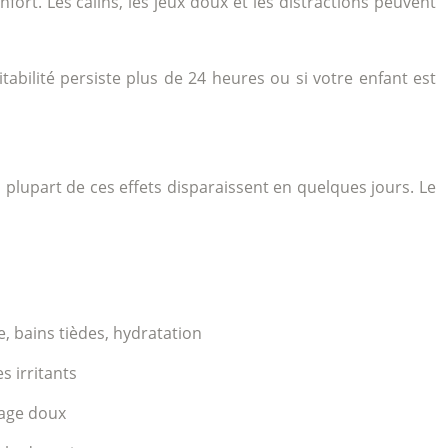
onfort. Les câlins, les jeux doux et les distractions peuvent
tabilité persiste plus de 24 heures ou si votre enfant est
plupart de ces effets disparaissent en quelques jours. Le
 bains tièdes, hydratation
s irritants
age doux